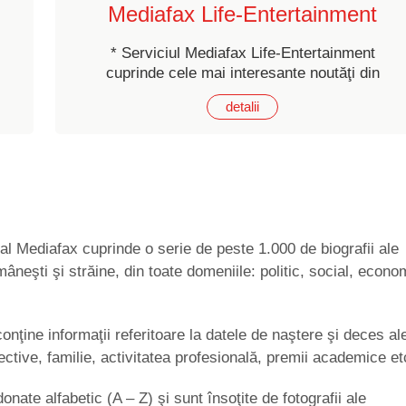
Mediafax Life-Entertainment
* Serviciul Mediafax Life-Entertainment
cuprinde cele mai interesante noutăţi din
lumea showbiz-ului românesc şi
detalii
internaţional.
i al Mediafax cuprinde o serie de peste 1.000 de biografii ale
mâneşti şi străine, din toate domeniile: politic, social, econo
conţine informaţii referitoare la datele de naştere şi deces al
pective, familie, activitatea profesională, premii academice et
donate alfabetic (A – Z) şi sunt însoţite de fotografii ale