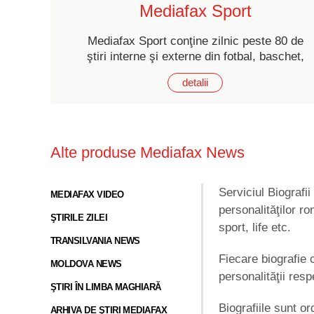
Mediafax Sport
Mediafax Sport conţine zilnic peste 80 de
ştiri interne şi externe din fotbal, baschet,
volei, futsal, automobilism, handbal, înot,
detalii
rugby, atletism, tenis, motociclism etc.
Alte produse Mediafax News
Serviciul Biografi
MEDIAFAX VIDEO
personalităţilor ro
ŞTIRILE ZILEI
sport, life etc.
TRANSILVANIA NEWS
Fiecare biografie 
MOLDOVA NEWS
personalităţii res
ŞTIRI ÎN LIMBA MAGHIARĂ
Biografiile sunt or
ARHIVA DE ŞTIRI MEDIAFAX