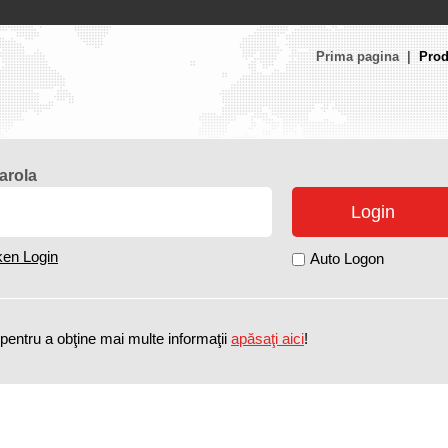
Prima pagina
Pro
arola
ken Login
Auto Logon
pentru a obţine mai multe informaţii
apăsaţi aici
!