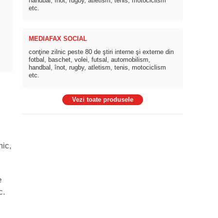
handbal, înot, rugby, atletism, tenis, motociclism
etc.
MEDIAFAX SOCIAL
conţine zilnic peste 80 de ştiri interne şi externe din
fotbal, baschet, volei, futsal, automobilism,
handbal, înot, rugby, atletism, tenis, motociclism
etc.
Vezi toate produsele
mic,
e
c.