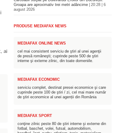
Carosabil surpat pe Bulevardul Eroilor din București.
Groapa are aproximativ trei metri adâncime
20:28 | 6
august 2026
i
PRODUSE MEDIAFAX NEWS
MEDIAFAX ONLINE NEWS
, ai
cel mai consistent serviciu de ştiri al unei agenţii
de presă româneşti; cuprinde peste 500 de ştiri
interne şi externe zilnic, din toate domeniile.
MEDIAFAX ECONOMIC
serviciu complet, destinat presei economice şi care
cuprinde peste 100 de ştiri / zi, cel mai mare număr
de ştiri economice al unei agenții din România
MEDIAFAX SPORT
conţine zilnic peste 80 de ştiri interne şi externe din
fotbal, baschet, volei, futsal, automobilism,