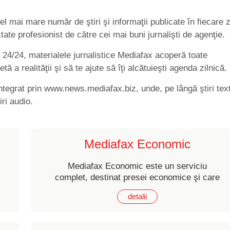
l mai mare număr de ştiri şi informaţii publicate în fiecare z
te profesionist de către cei mai buni jurnalişti de agenţie.
, 24/24, materialele jurnalistice Mediafax acoperă toate
ă a realităţii şi să te ajute să îţi alcătuieşti agenda zilnică.
 integrat prin www.news.mediafax.biz, unde, pe lângă ştiri text
iri audio.
Mediafax Economic
Mediafax Economic este un serviciu
complet, destinat presei economice şi care
cuprinde peste 100 de ştiri / zi, cel mai
detalii
mare număr de ştiri economice transmise
de vreo agenţie de presă din România.